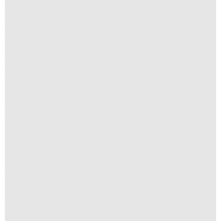
Ogum virou Jorge na gira das cor...
A partir de
R$
1.500,00