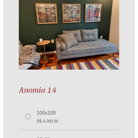
Ogum virou Jorge na gira das cor...
R$
600,00
Anomia 14
100x100
R$
4.000,00