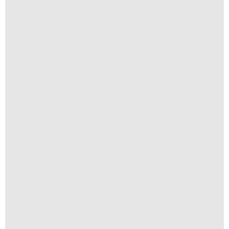
R$
1.500,00
Anomia 08
A partir de
R$
1.500,00