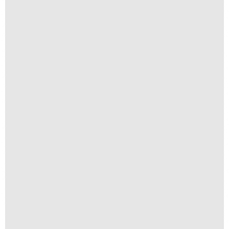
Favelicidade 55x44cm
R$
600,00