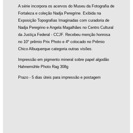
A série incorpora os acervos do Museu da Fotografia de
Fortaleza e coleção Nadja Peregrine. Exibida na
Exposição Topografias Imaginadas com curadoria de
Nadja Peregrino e Angela Magalhães no Centro Cultural
da Justiça Federal - CCJF. Recebeu menção honrosa
Ogum virou Jorge na gira das cor...
no 10° prêmio Prix Photo e 4º colocado no Prêmio
A partir de
Chico Albuquerque categoria outras visões.
R$
1.500,00
Impressão em pigmento mineral sobre papel algodão
Hahnemühle Photo Rag 308g
Prazo - 5 dias úteis para impressão e postagem