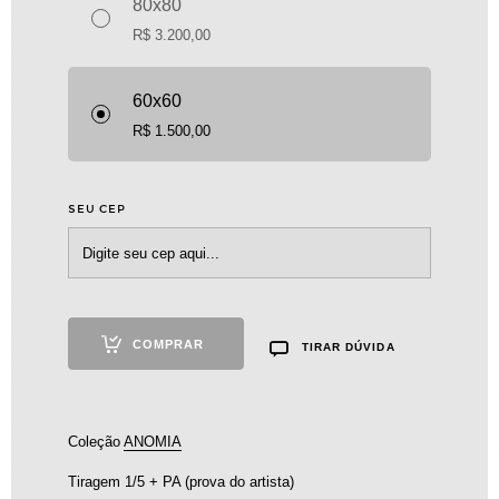
80x80
R$
3.200,00
60x60
R$
1.500,00
Ogum virou Jorge na gira das cor...
R$
600,00
SEU CEP
COMPRAR
TIRAR DÚVIDA
Coleção
ANOMIA
Tiragem 1/5 + PA (prova do artista)