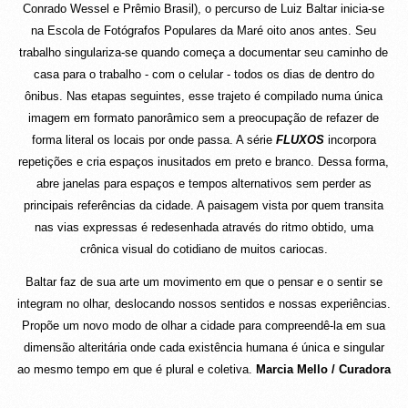
Conrado Wessel e Prêmio Brasil), o percurso de Luiz Baltar inicia-se
na Escola de Fotógrafos Populares da Maré oito anos antes. Seu
trabalho singulariza-se quando começa a documentar seu caminho de
casa para o trabalho - com o celular - todos os dias de dentro do
ônibus. Nas etapas seguintes, esse trajeto é compilado numa única
imagem em formato panorâmico sem a preocupação de refazer de
forma literal os locais por onde passa. A série
FLUXOS
incorpora
repetições e cria espaços inusitados em preto e branco. Dessa forma,
abre janelas para espaços e tempos alternativos sem perder as
principais referências da cidade. A paisagem vista por quem transita
nas vias expressas é redesenhada através do ritmo obtido, uma
crônica visual do cotidiano de muitos cariocas.
Baltar faz de sua arte um movimento em que o pensar e o sentir se
integram no olhar, deslocando nossos sentidos e nossas experiências.
Propõe um novo modo de olhar a cidade para compreendê-la em sua
dimensão alteritária onde cada existência humana é única e singular
ao mesmo tempo em que é plural e coletiva.
Marcia Mello / Curadora