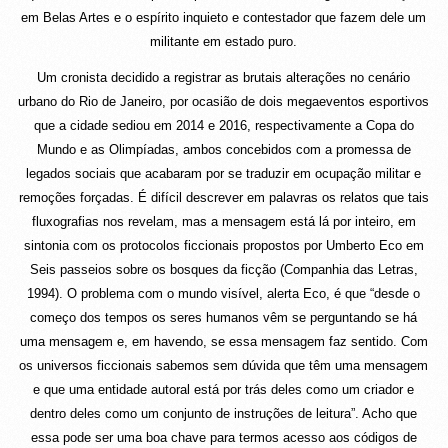
em Belas Artes e o espírito inquieto e contestador que fazem dele um
militante em estado puro.
Um cronista decidido a registrar as brutais alterações no cenário
urbano do Rio de Janeiro, por ocasião de dois megaeventos esportivos
que a cidade sediou em 2014 e 2016, respectivamente a Copa do
Mundo e as Olimpíadas, ambos concebidos com a promessa de
legados sociais que acabaram por se traduzir em ocupação militar e
remoções forçadas. É difícil descrever em palavras os relatos que tais
fluxografias nos revelam, mas a mensagem está lá por inteiro, em
sintonia com os protocolos ficcionais propostos por Umberto Eco em
Seis passeios sobre os bosques da ficção (Companhia das Letras,
1994). O problema com o mundo visível, alerta Eco, é que “desde o
começo dos tempos os seres humanos vêm se perguntando se há
uma mensagem e, em havendo, se essa mensagem faz sentido. Com
os universos ficcionais sabemos sem dúvida que têm uma mensagem
e que uma entidade autoral está por trás deles como um criador e
dentro deles como um conjunto de instruções de leitura”. Acho que
essa pode ser uma boa chave para termos acesso aos códigos de